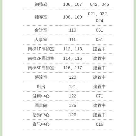
字
總務處
106、107
042、046
021、022、
回
輔導室
108、109
024
首
頁
會計室
110
061
網
人事室
111
051
站
南棟1F導師室
112、113
建置中
導
覽
南棟2F導師室
114、115
建置中
南棟3F導師室
116、117
建置中
雲
林
傳達室
120
建置中
縣
廚房
121
建置中
教
育
健康中心
122
071
網
圖書館
125
建置中
差
活動中心
126
建置中
假
資訊中心
016
系
統