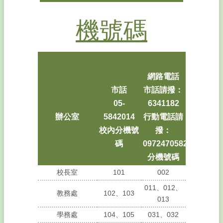
用
連
機號碼
結
年
度
課
程
網路電話
計
市話
市話請撥：
畫
05-
6341182
成
辦公室
5842014
行動電話請
果
校內分機號
撥：
專
碼
0972470582
區
分機號碼
網
頁
校長室
101
002
熱
011、012、
教務處
102、103
門
013
關
學務處
104、105
031、032
鍵