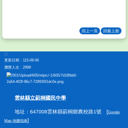
資
訊
入
口
網
回上一頁
回最上面
學
務
管
:::
理
更新日期
115-08-06
系
統
瀏覽人次
2999
公
告
登
入
雲林縣立莿桐國民中學
網
地址：647008雲林縣莿桐鄉農校路1號
[
Google
站
]
Map 地圖指南
資
料