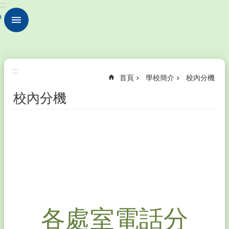
:::
跳到主要內容區塊
進
階
搜
尋
學
:::
首頁
學校簡介
校內分機
校
簡
校內分機
介
行
政
e
化
學
習
課
程
各處室電話分
常